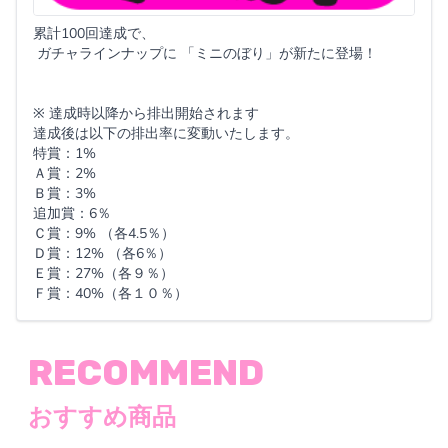
累計100回達成で、
ガチャラインナップに 「ミニのぼり」が新たに登場！
※ 達成時以降から排出開始されます
達成後は以下の排出率に変動いたします。
特賞：1%
Ａ賞：2%
Ｂ賞：3%
追加賞：6％
Ｃ賞：9% （各4.5％）
Ｄ賞：12% （各6％）
Ｅ賞：27%（各９％）
Ｆ賞：40%（各１０％）
RECOMMEND
おすすめ商品