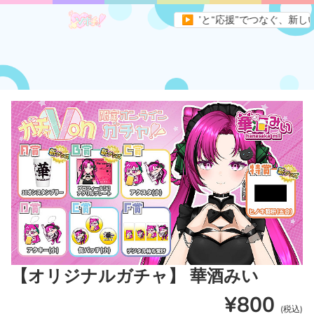
。すべてのVライバーとファンを“遊び”と“応援”でつなぐ、新しい形のエ
▶
【オリジナルガチャ】 華酒みい
¥800
(税込)