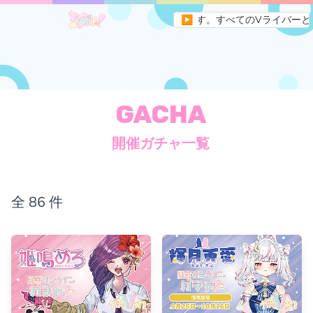
erの未来を作るためのメディアサイトです。すべてのVライバーとファンを
▶
GACHA
開催ガチャ一覧
全
86
件