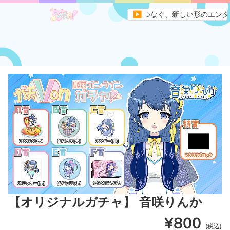
ライバーとファンを“遊び”と“応援”でつなぐ、新しい形のエンタメプラッ
▶
【オリジナルガチャ】 音咲りんか
¥800
(税込)