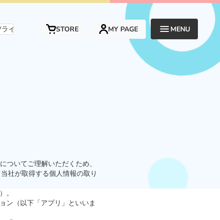
ァンを“遊び”と“応援”でつなぐ、新しい形のエンタメプラットフォームで
STORE
MY PAGE
MENU
法についてご理解いただくため、
て当社が取得する個人情報の取り
）。
ション（以下「アプリ」といいま