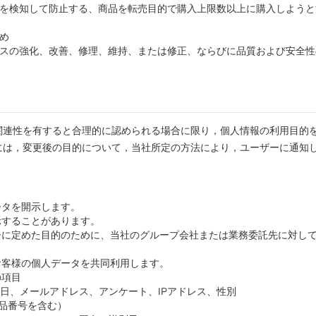
難を検知して防止する、商品を転売目的で購入上限数以上に購入しよう
め
ビスの強化、改善、修理、維持、または修正、ならびに品質および安全
関連性を有すると合理的に認められる場合に限り，個人情報の利用目的
には，変更後の目的について，当社所定の方法により，ユーザーに通知
ータを開示します。
示することがあります。
ーに定めた目的のために、当社のグループ会社または業務委託先に対し
お客様の個人データを共同利用します。
の項目
月日、メールアドレス、アンケート、IPアドレス、性別
製品番号を含む）