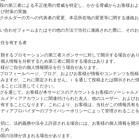
手段の第三者による不正使用の脅威を特定し、かかる脅威からお客様お
よび対策の実施
イクホルダーの方への代表者の変更、本店所在地の変更等に関する連絡
問い合わせフォームまたはその他の方法で当社に連絡された際に、その
責任を有する者
に類するプロモーションの第三者スポンサーに対して開示する場合があ
、個人情報を分析するため第三者に開示する場合はあります。
客様がご自分の個人情報開示を行う場合があります。
、プロフィールページ、ブログ、およびお客様が情報やコンテンツを投
含みますが、これに限定されません。）を通じて投稿または開示された
あることに注意してください。
ングを通じて。お客様が本サービスのアカウントをお客様のソーシャル
ャルメディアアカウントに関連付けられた友人、他のユーザー、および
共有することになります。これにより、お客様は、当社がこの情報共有
メディアプロバイダーのプライバシーポリシーによって管理されること
適切に、法的義務や法令上許容される場合には、お客様の個人情報を開
るため
の国の法律が含まれる場合があります。