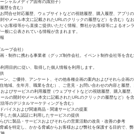
ソーシャルメディア固有の識別子）
用履歴を含む）
、お問合せ対応履歴、ウェブサイトなどの視聴履歴、購入履歴、アプリ
封やメール本文に記載されたURLのクリックの履歴など）を含む）な
伴いお客様等から直接ご提供いただく情報、弊社がお客様等によるオン
び一般に公表されている情報が含まれます。
情報
グループ会社）
企画・制作に携わる事業者（グッズ制作会社。イベント制作会社等を含
の利用目的に従い、取得した個人情報を利用します。
供
ペーン、ご優待、アンケート、その他各種企画の案内およびそれら企画の
居住地域、生年月、職業を含む）、ご意見・お問い合わせの内容と履歴
）およびサービスの利用履歴（ウェブサイトなどの視聴履歴、購入履歴
ールの開封やメール本文に記載されたURLのクリックの履歴など）を
配信等のデジタルマーケティングを含む）
アドバイスおよび関連商品・関連サービスの提案
入手した個人認証に利用したサービスの提供
ならびに製品・サービスおよびそれらの営業活動の改良・改善の参考
の脅威を特定し、かかる脅威からお客様および弊社を保護する目的で、
実施