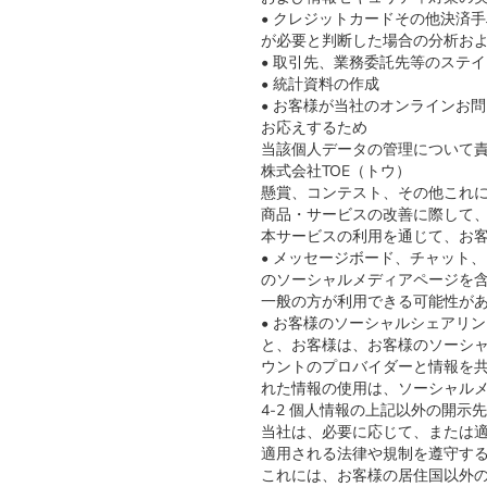
• クレジットカードその他決済
が必要と判断した場合の分析お
• 取引先、業務委託先等のステ
• 統計資料の作成
• お客様が当社のオンラインお
お応えするため
当該個人データの管理について
株式会社TOE（トウ）
懸賞、コンテスト、その他これ
商品・サービスの改善に際して
本サービスの利用を通じて、お
• メッセージボード、チャット
のソーシャルメディアページを
一般の方が利用できる可能性が
• お客様のソーシャルシェアリ
と、お客様は、お客様のソーシ
ウントのプロバイダーと情報を
れた情報の使用は、ソーシャル
4-2 個人情報の上記以外の開示先
当社は、必要に応じて、または
適用される法律や規制を遵守す
これには、お客様の居住国以外