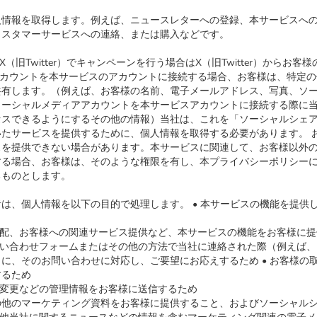
人情報を取得します。例えば、ニュースレターへの登録、本サービスへ
カスタマーサービスへの連絡、または購入などです。
（旧Twitter）でキャンペーンを行う場合はX（旧Twitter）からお
アカウントを本サービスのアカウントに接続する場合、お客様は、特定
共有します。（例えば、お客様の名前、電子メールアドレス、写真、ソ
ソーシャルメディアアカウントを本サービスアカウントに接続する際に
セスできるようにするその他の情報）当社は、これを「ソーシャルシェ
たサービスを提供するために、個人情報を取得する必要があります。 
スを提供できない場合があります。本サービスに関連して、お客様以外
する場合、お客様は、そのような権限を有し、本プライバシーポリシー
るものとします。
は、個人情報を以下の目的で処理します。 • 本サービスの機能を提供
手配、お客様への関連サービス提供など、本サービスの機能をお客様に
問い合わせフォームまたはその他の方法で当社に連絡された際（例えば
に、そのお問い合わせに対応し、ご要望にお応えするため • お客様の
するため
の変更などの管理情報をお客様に送信するため
の他のマーケティング資料をお客様に提供すること、およびソーシャル