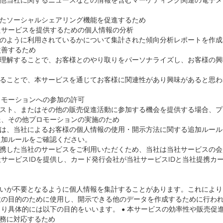
の他当社に関するニュースなどの情報を含むマーケティング関連の電子メ
したソーシャルシェアリング機能を促進するため
たサービスを提供するための個人情報の分析
どのように利用されているかについて集計された傾向分析レポートを作
改善するため
く理解することで、お客様とのやり取りをパーソナライズし、お客様の
することで、本サービスを通じてお客様に関連性があり興味があると思
ロモーションへの参加の許可
テスト、またはその他の販売促進活動に参加する機会を提供する場合、
送、その他プロモーションの実施のため
には、当社によるお客様の個人情報の使用・開示方法に関する追加ルー
追加ルールをご確認ください。
連携した当社のサービスをご利用いただくため、当社は当社サービスの
サービスIDを提供し、カード発行会社が当社サービスIDと当社提携カ
扱いが不要となるように個人情報を集計することがあります。これによ
意の目的のために使用し、開示できる他のデータを作成するために行わ
り具体的には以下の目的をいいます。 • 本サービスの効率性や販売促
義務に対応するため