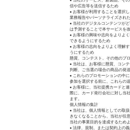
• 当社のサービス、新製品、そ
信や広告等を送信するため
• お客様が利用することを選択
業務報告やパーソナライズされ
• 当社のデジタルコンテンツが
は予測することで本サービスを
• お客様の興味や志向をよりよ
できるようにするため
• お客様の志向をよりよく理解
うにするため
懸賞、コンテスト、その他のプ
• 当社は、お客様に懸賞、コン
判断、ご当選の場合の商品の発
• これらのプロモーションの中
参加を選択する前に、これらの
• お客様に、当社提携カードと
際に、カード発行会社に対し当社
ます。
個人情報の集計
• 当社は、個人情報としての取
きなくなることから、当社が任
当社の事業目的を達成するためよ
• 法律、規制、または契約上の