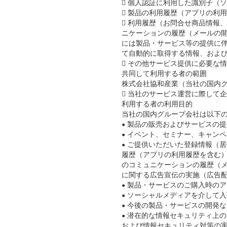
 個人認証に利用した識別子（
 製品の利用履歴（アプリの利
 利用履歴（お問合せ商品情報
ニケーションの履歴（メールの開
には製品・サービス等の提供に
て自動的に取得する情報、およ
 その他サービス提供に必要な
共同して利用する者の範囲
株式会社協和産業（当社の国内
 当社のサービス運営に際して
利用する者の利用目的
当社の国内グループ会社は以下
• 製品の販売およびサービスの提
• イベント、セミナー、キャン
• ご提供いただいた登録情報（
履歴（アプリの利用履歴を含む
のコミュニケーションの履歴（メ
に関する広告宣伝の実施（広告
• 製品・サービスのご購入時の
• ソーシャルメディアを介して
• 今後の製品・サービスの開発
• 潜在的な情報セキュリティ上
および情報セキュリティ対策の