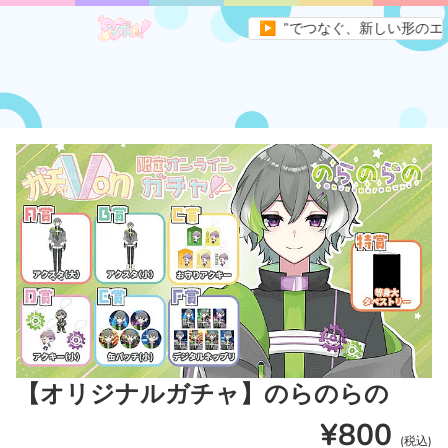
のVライバーとファンを“遊び”と“応援”でつなぐ、新しい形のエンタメ
▶
【オリジナルガチャ】のらのらの
¥800
(税込)