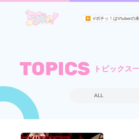
Vポチッ！はVtuberの
▶
TOPICS
トピックス
ALL