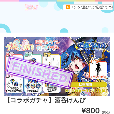
ィアサイトです。すべてのVライバーとファンを“遊び”と“応援”でつなぐ
▶
【コラボガチャ】酒呑けんぴ
¥800
(税込)