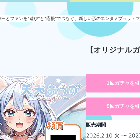
ンを“遊び”と“応援”でつなぐ、新しい形のエンタメプラットフォームです
【オリジナルガ
1回ガチャを引
5回ガチャを引
販売期間
2026.2.10 火 〜 202