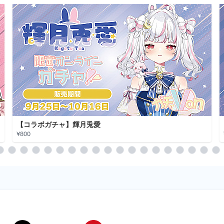
【コラボガチャ】輝月兎愛
¥800