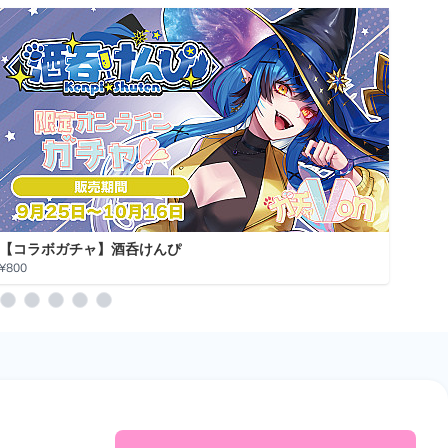
【コラボガチャ】酒呑けんぴ
【コ
¥800
¥800