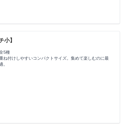
チ小】
全5種
重ね付けしやすいコンパクトサイズ。集めて楽しむのに最
適。