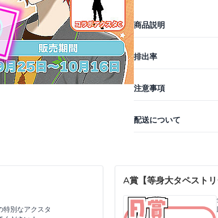
商品説明
排出率
注意事項
配送について
A賞【等身大タペストリ
の特別なアクスタ