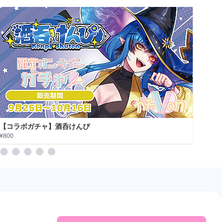
【コラボガチャ】酒呑けんぴ
【コ
¥800
¥800