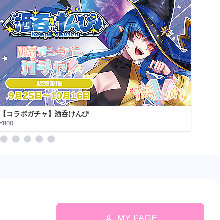
【コラボガチャ】酒呑けんぴ
【コ
¥800
¥800
MY PAGE