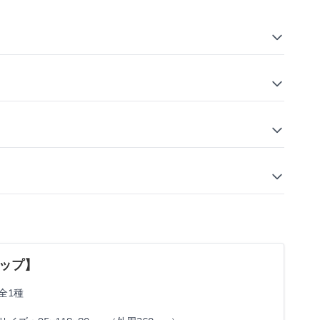
ップ】
全1種