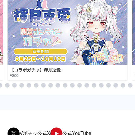
【コラボガチャ】輝月兎愛
¥800
Vポチッ公式X
公式YouTube