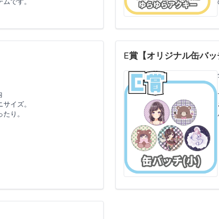
テムです。
E賞【オリジナル缶バッ
内
ニサイズ。
ったり。