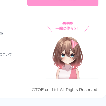
一覧
！について
©TOE co.,Ltd. All Rights Reserved.