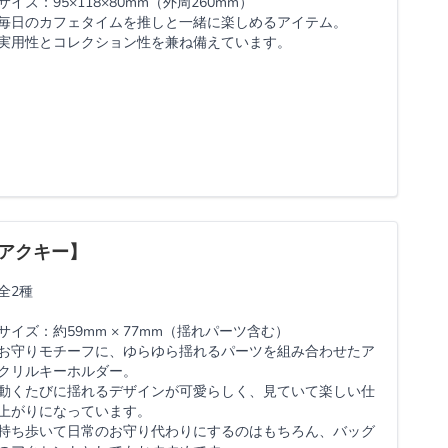
サイズ：95×118×80mm（外周260mm）
毎日のカフェタイムを推しと一緒に楽しめるアイテム。
実用性とコレクション性を兼ね備えています。
アクキー】
全2種
サイズ：約59mm × 77mm（揺れパーツ含む）
お守りモチーフに、ゆらゆら揺れるパーツを組み合わせたア
クリルキーホルダー。
動くたびに揺れるデザインが可愛らしく、見ていて楽しい仕
上がりになっています。
持ち歩いて日常のお守り代わりにするのはもちろん、バッグ