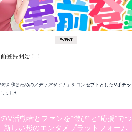
EVENT
事前登録開始！！
rの未来を作るためのメディアサイト
」をコンセプトとした
Vポチッ
しました
のV活動者とファンを”遊び”と“応援”で
新しい形のエンタメプラットフォーム