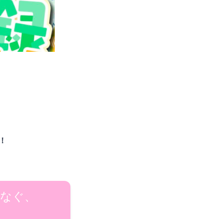
！
つなぐ、