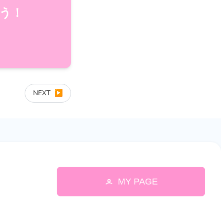
う！
NEXT
▶
MY PAGE