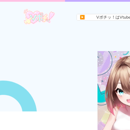
▶
Vポチッ！はVtuberの