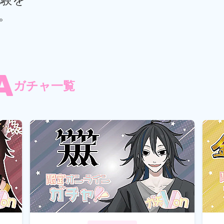
験を
。
A
ガチャ一覧