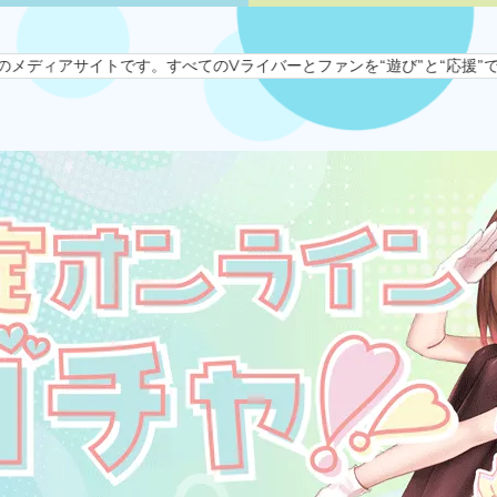
。すべてのVライバーとファンを“遊び”と“応援”でつなぐ、新しい形のエ